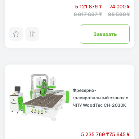
5 121 879 ₸
74 000 ¥
6 817 637 ₸
98 500 ¥
Заказать
Фрезерно-
гравировальный станок с
ЧПУ WoodTec CH-2030K
5 235 769 ₸
75 645 ¥