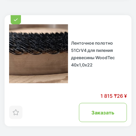
Ленточное полотно
51CrV4 для пиления
древесины WoodTec
40х1,0х22
1 815 ₸
26 ¥
Заказать