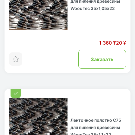
для пиления древесины
WoodTec 35х1,05х22
1 360 ₸
20 ¥
Заказать
Ленточное полотно С75
для пиления древесины
WoodTec 35х1,1х22