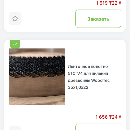
1 519 ₸
22 ¥
Заказать
Ленточное полотно
51CrV4 для пиления
древесины WoodTec
35х1,0х22
1 656 ₸
24 ¥