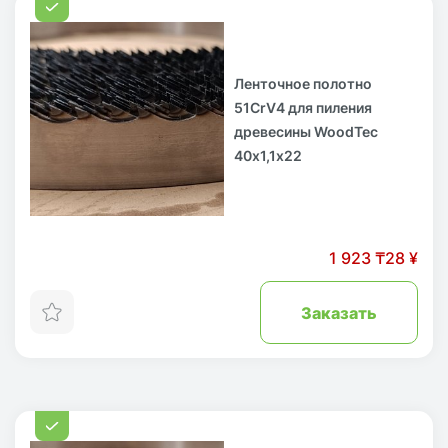
Ленточное полотно
51CrV4 для пиления
древесины WoodTec
40х1,1х22
1 923 ₸
28 ¥
Заказать