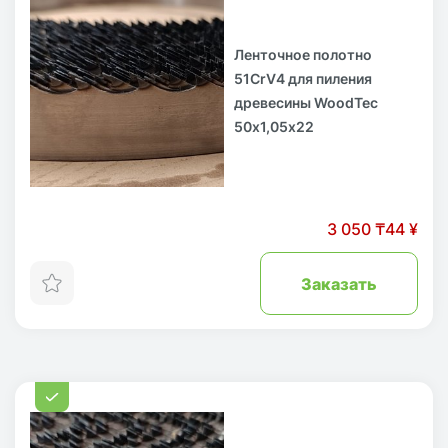
Ленточное полотно
51CrV4 для пиления
древесины WoodTec
50х1,05х22
3 050 ₸
44 ¥
Заказать