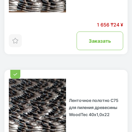
1 656 ₸
24 ¥
Заказать
Ленточное полотно С75
для пиления древесины
WoodTec 40х1,0х22