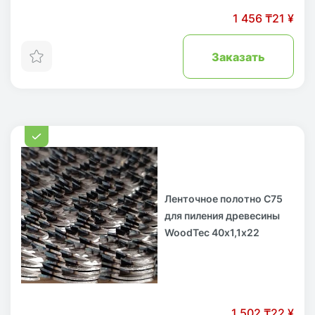
1 456 ₸
21 ¥
Заказать
Ленточное полотно С75
для пиления древесины
WoodTec 40х1,1х22
1 502 ₸
22 ¥