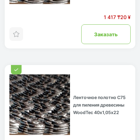
1 417 ₸
20 ¥
Заказать
Ленточное полотно С75
для пиления древесины
WoodTec 40х1,05х22