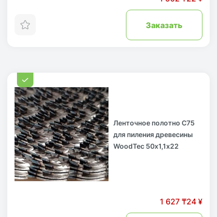
Заказать
Ленточное полотно С75
для пиления древесины
WoodTec 50х1,1х22
1 627 ₸
24 ¥