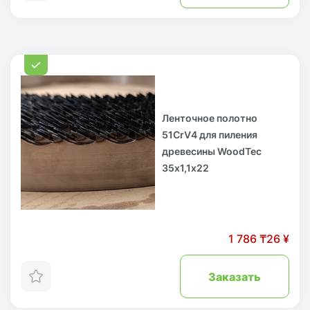
Ленточное полотно
51CrV4 для пиления
древесины WoodTec
35х1,1х22
1 786 ₸
26 ¥
Заказать