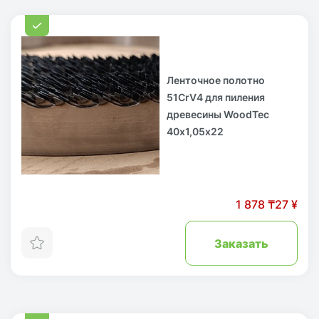
Ленточное полотно
51CrV4 для пиления
древесины WoodTec
40х1,05х22
1 878 ₸
27 ¥
Заказать