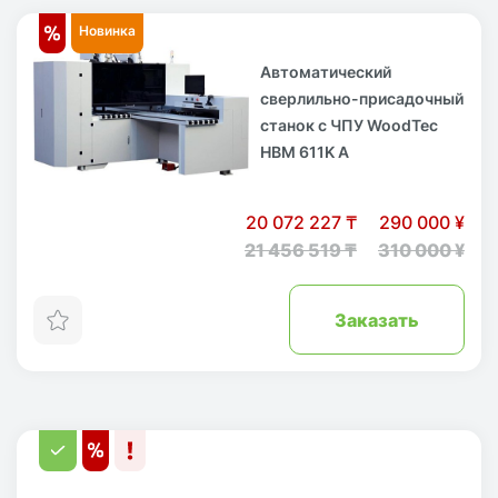
Новинка
Автоматический
сверлильно-присадочный
станок с ЧПУ WoodTec
HBM 611K A
20 072 227 ₸
290 000 ¥
21 456 519 ₸
310 000 ¥
Заказать