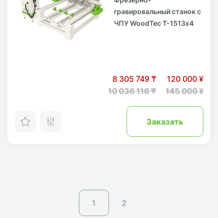
гравировальный станок с
ЧПУ WoodTec T-1513х4
8 305 749 ₸
120 000 ¥
10 036 116 ₸
145 000 ¥
Заказать
1
2