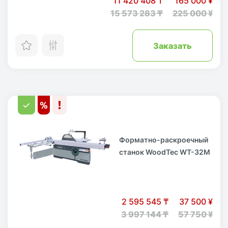
11 420 408 ₸
165 000 ¥
15 573 283 ₸
225 000 ¥
Заказать
Форматно-раскроечный
станок WoodTec WT-32M
2 595 545 ₸
37 500 ¥
3 997 144 ₸
57 750 ¥