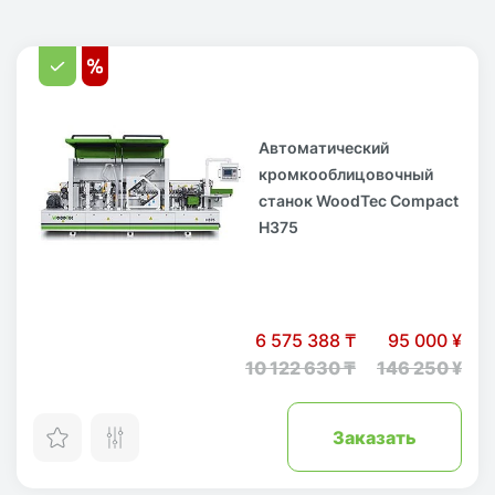
Автоматический
кромкооблицовочный
станок WoodTec Compact
H375
6 575 388 ₸
95 000 ¥
10 122 630 ₸
146 250 ¥
Заказать