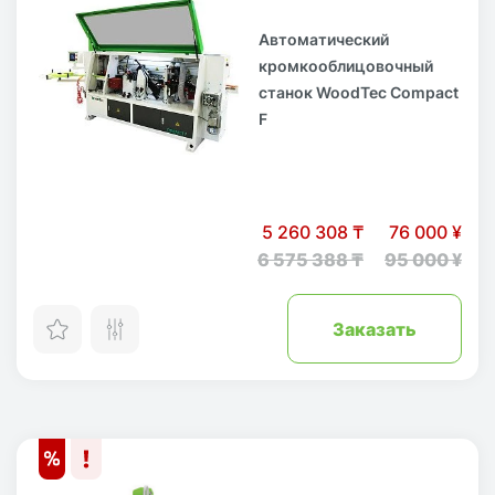
Автоматический
кромкооблицовочный
станок WoodTec Compact
F
5 260 308 ₸
76 000 ¥
6 575 388 ₸
95 000 ¥
Заказать