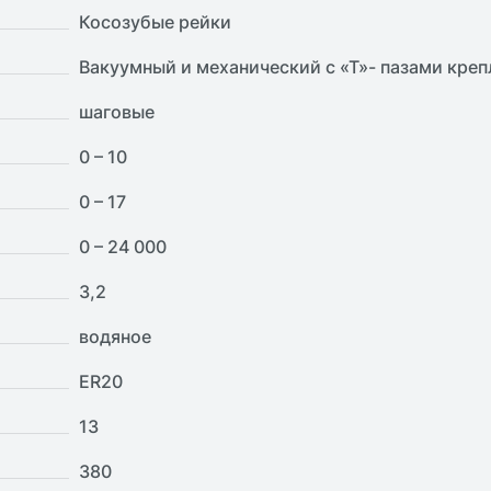
Косозубые рейки
Вакуумный и механический с «Т»- пазами креп
шаговые
0 – 10
0 – 17
0 – 24 000
3,2
водяное
ER20
13
380