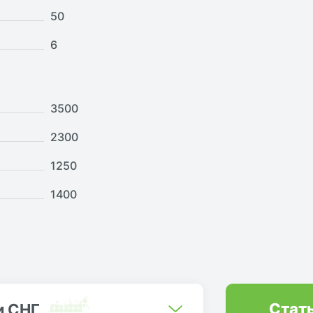
50
6
3500
2300
1250
1400
Стат
и СНГ