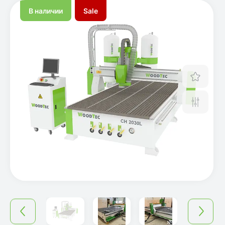
В наличии
Sale
Отло
Срав