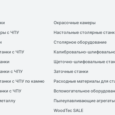
нки
Окрасочные камеры
ры с ЧПУ
Настольные столярные станк
и
Столярное оборудование
танки с ЧПУ
Калибровально-шлифовально
анки
Щеточно-шлифовальные ста
анки с ЧПУ
Заточные станки
танки с ЧПУ по камню
Расходные материалы для ст
анки с ЧПУ
Вспомогательное оборудова
металлу
Пылеулавливающие агрегаты
WoodTec SALE