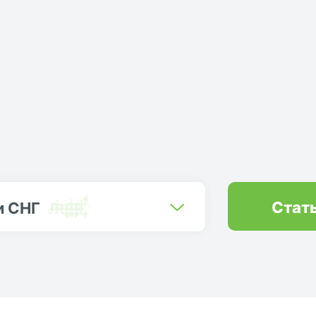
Стат
и СНГ