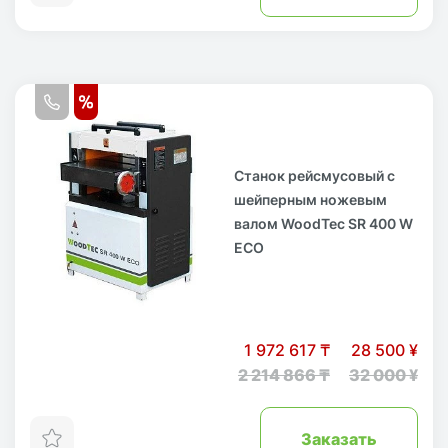
Станок рейсмусовый с
шейперным ножевым
валом WoodTec SR 400 W
ECO
1 972 617 ₸
28 500 ¥
2 214 866 ₸
32 000 ¥
Заказать