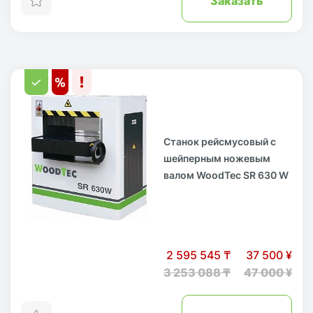
Станок рейсмусовый с
шейперным ножевым
валом WoodTec SR 630 W
2 595 545 ₸
37 500 ¥
3 253 088 ₸
47 000 ¥