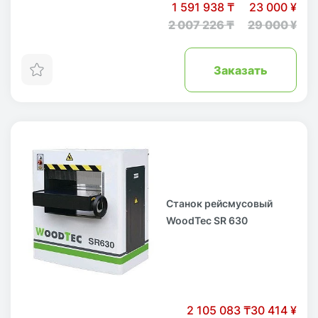
1 591 938 ₸
23 000 ¥
2 007 226 ₸
29 000 ¥
Заказать
Станок рейсмусовый
WoodTec SR 630
2 105 083 ₸
30 414 ¥