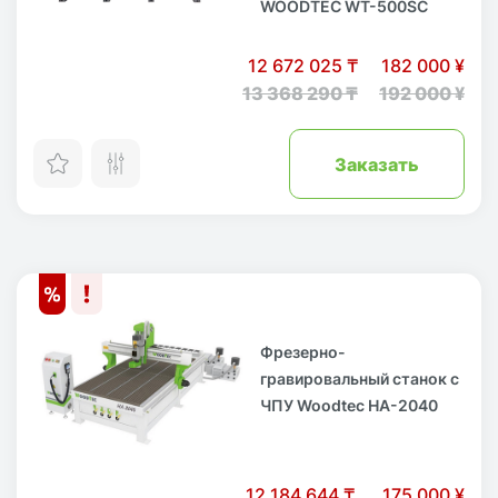
WOODTEC WT-500SC
12 672 025 ₸
182 000 ¥
13 368 290 ₸
192 000 ¥
Заказать
Фрезерно-
гравировальный станок с
ЧПУ Woodtec HA-2040
12 184 644 ₸
175 000 ¥