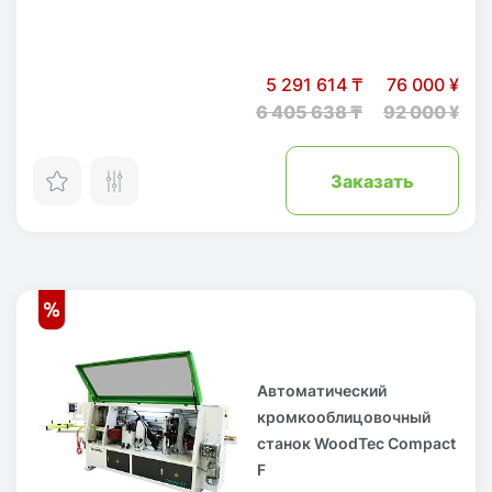
5 291 614 ₸
76 000 ¥
6 405 638 ₸
92 000 ¥
Заказать
Автоматический
кромкооблицовочный
станок WoodTec Compact
F