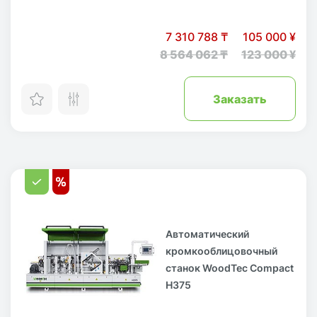
7 310 788 ₸
105 000 ¥
8 564 062 ₸
123 000 ¥
Заказать
Автоматический
кромкооблицовочный
станок WoodTec Compact
H375