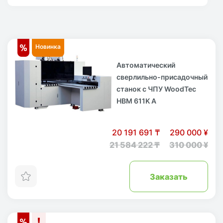
Новинка
Автоматический
сверлильно-присадочный
станок с ЧПУ WoodTec
HBM 611K A
20 191 691 ₸
290 000 ¥
21 584 222 ₸
310 000 ¥
Заказать