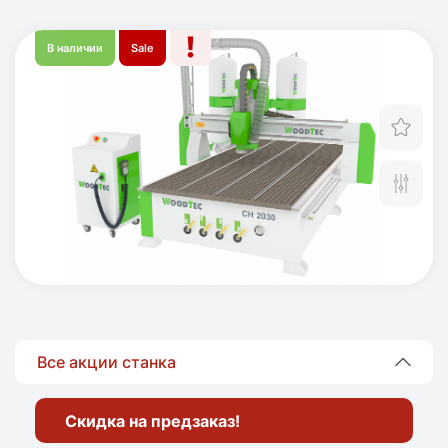
В наличии
Sale
Отл
Сра
Все акции станка
Скидка на предзаказ!