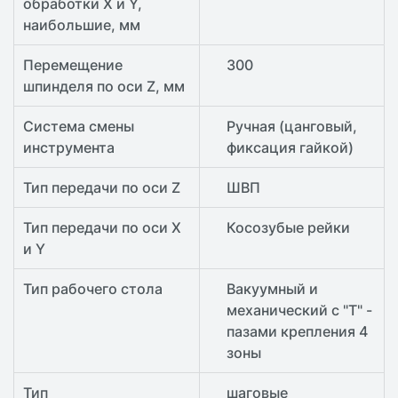
обработки X и Y,
наибольшие, мм
Перемещение
300
шпинделя по оси Z, мм
Система смены
Ручная (цанговый,
инструмента
фиксация гайкой)
Тип передачи по оси Z
ШВП
Тип передачи по оси X
Косозубые рейки
и Y
Тип рабочего стола
Вакуумный и
механический с "Т" -
пазами крепления 4
зоны
Тип
шаговые