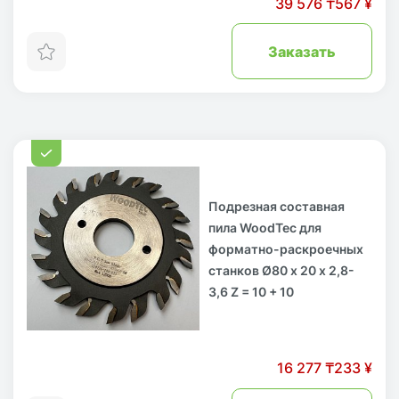
39 576 ₸
567 ¥
Заказать
Подрезная составная
пила WoodTec для
форматно-раскроечных
станков Ø80 х 20 х 2,8-
3,6 Z = 10 + 10
16 277 ₸
233 ¥