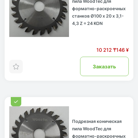
пила WoodTec для
форматно-раскроечных
станков Ø100 х 20 х 3,1-
4,3 Z = 24 KON
10 212 ₸
146 ¥
Заказать
Подрезная коническая
пила WoodTec для
форматно-раскроечных