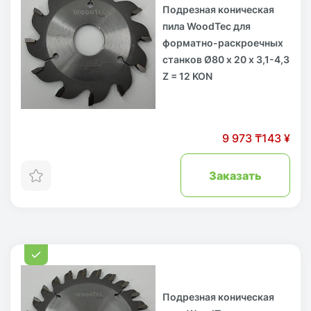
Подрезная коническая
пила WoodTec для
форматно-раскроечных
станков Ø80 х 20 х 3,1-4,3
Z = 12 KON
9 973 ₸
143 ¥
Заказать
Подрезная коническая