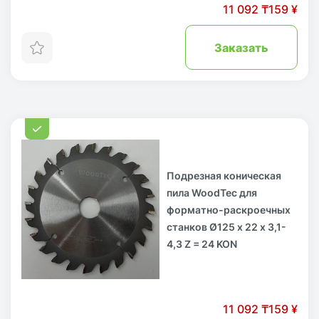
11 092 ₸
159 ¥
Заказать
Подрезная коническая
пила WoodTec для
форматно-раскроечных
станков Ø125 х 22 х 3,1-
4,3 Z = 24 KON
11 092 ₸
159 ¥