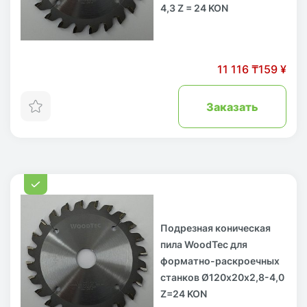
4,3 Z = 24 KON
11 116 ₸
159 ¥
Заказать
Подрезная коническая
пила WoodTec для
форматно-раскроечных
станков Ø120х20х2,8-4,0
Z=24 KON