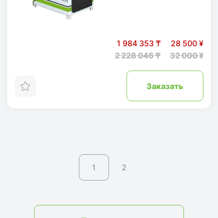
1 984 353 ₸
28 500 ¥
2 228 046 ₸
32 000 ¥
Заказать
1
2