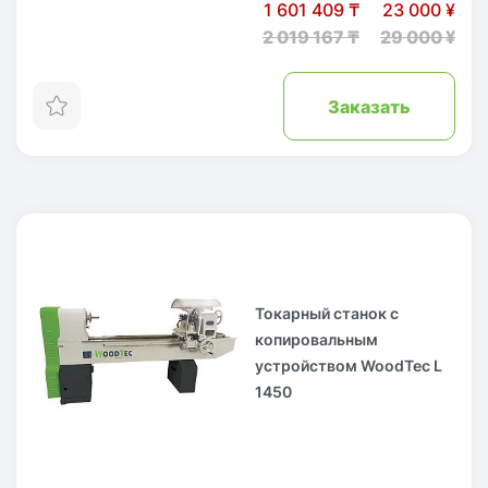
1 601 409 ₸
23 000 ¥
2 019 167 ₸
29 000 ¥
Заказать
Токарный станок с
копировальным
устройством WoodTec L
1450