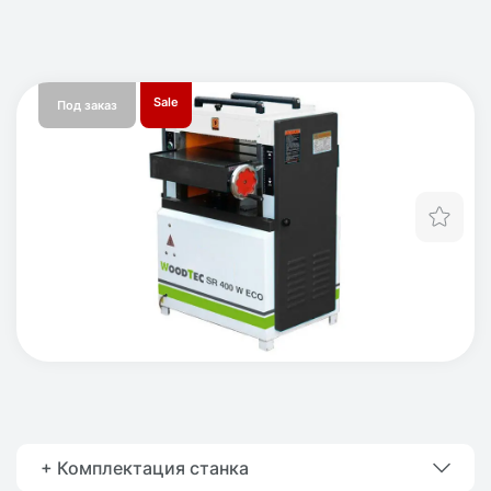
Sale
Под заказ
Отл
+ Комплектация станка