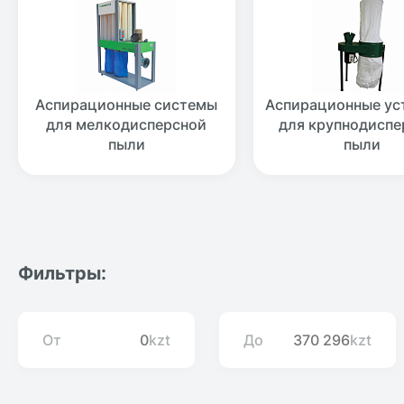
Аспирационные системы
Аспирационные ус
для мелкодисперсной
для крупнодиспе
пыли
пыли
Фильтры:
От
kzt
До
kzt