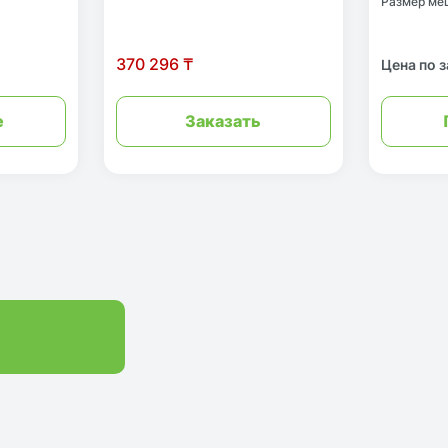
Размер ме
370 296 ₸
Цена по 
е
Заказать