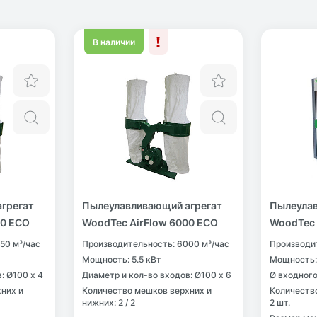
В наличии
Отложить
Отложить
Быстрый просмотр
Быстрый прос
грегат
Пылеулавливающий агрегат
Пылеулав
50 ECO
WoodTec AirFlow 6000 ECO
WoodTec
50 м³/час
Производительность: 6000 м³/час
Производи
Мощность: 5.5 кВт
Мощность:
: Ø100 х 4
Диаметр и кол-во входов: Ø100 х 6
Ø входного
них и
Количество мешков верхних и
Количеств
нижних: 2 / 2
2 шт.