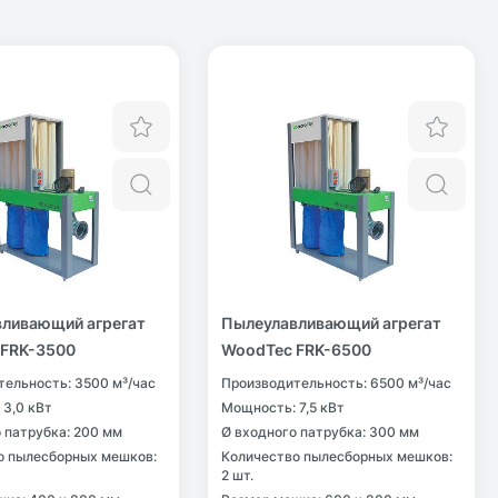
Отложить
Отл
мотр
Быстрый просмотр
Быст
ливающий агрегат
Пылеулавливающий агрегат
 FRK-3500
WoodTec FRK-6500
тельность: 3500 м³/час
Производительность: 6500 м³/час
 3,0 кВт
Мощность: 7,5 кВт
 патрубка: 200 мм
Ø входного патрубка: 300 мм
о пылесборных мешков:
Количество пылесборных мешков:
2 шт.