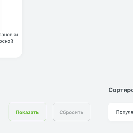
тановки
рсной
Сортиро
Сбросить
Попул