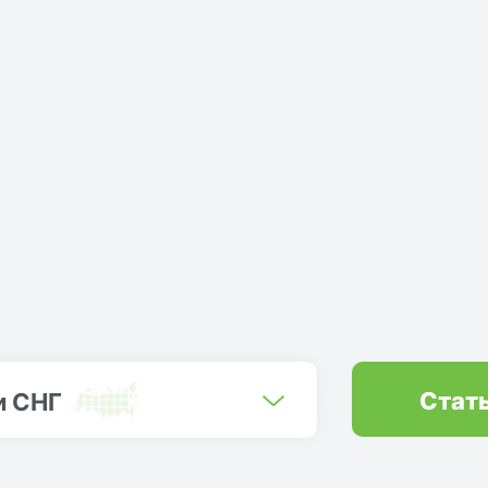
Стат
и СНГ