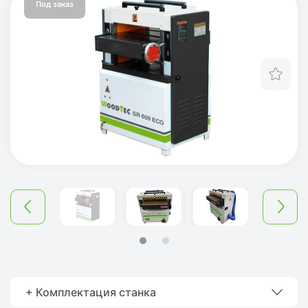
Под заказ
Отл
+ Комплектация станка