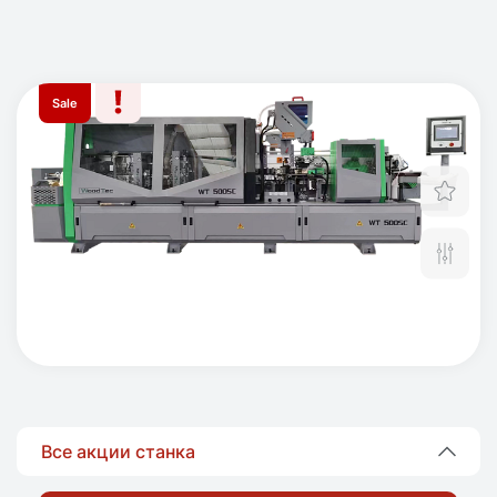
Sale
Отл
Сра
Все акции станка