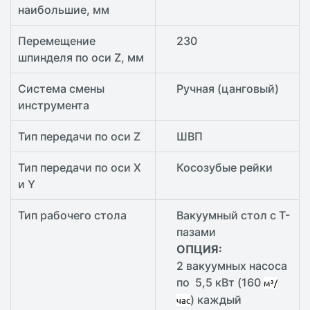
наибольшие, мм
Перемещение
230
шпинделя по оси Z, мм
Система смены
Ручная (цанговый)
инструмента
Тип передачи по оси Z
ШВП
Тип передачи по оси X
Косозубые рейки
и Y
Тип рабочего стола
Вакуумный стол с T-
пазами
ОПЦИЯ:
2 вакуумных насоса
по 5,5 кВт (160
м³/
) каждый
час