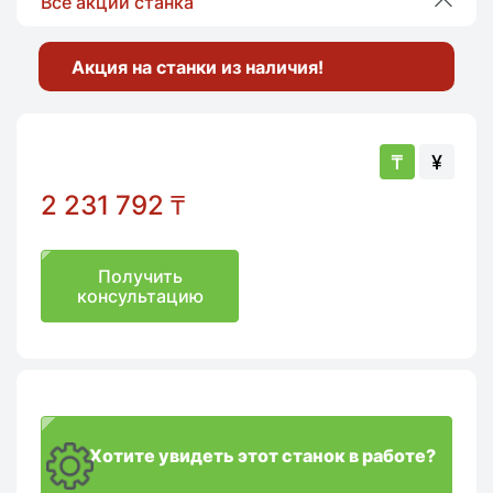
Все акции станка
Акция на станки из наличия!
₸
¥
2 231 792
₸
Получить
консультацию
Хотите увидеть этот станок в работе?