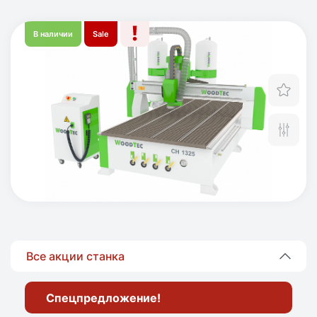
В наличии
Sale
Отл
Сра
Все акции станка
Спецпредложение!