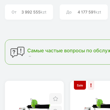
От
kzt
До
kzt
Самые частые вопросы по обслуж
...
Sale
Отложить