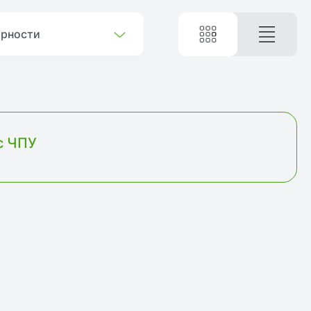
ярности
с ЧПУ