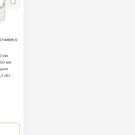
Быстрый просмотр
станок с
00 мм
200 мм
деля
,2 кВт