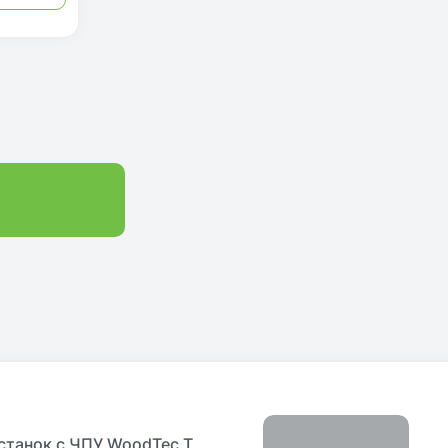
станок с ЧПУ WoodTec T