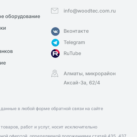
info@woodtec.com.ru
е оборудование
нки
Вконтакте
Telegram
анков
RuTube
ние
Алматы, микрорайон
Аксай-3а, 62/4
 данные в любой форме обратной связи на сайте
оваров, работ и услуг, носит исключительно
чной офертой, определяемой положениями статей 435, 437