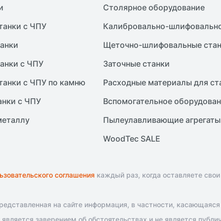
и
Столярное оборудование
танки с ЧПУ
Калибровально-шлифовально
анки
Щеточно-шлифовальные ста
анки с ЧПУ
Заточные станки
танки с ЧПУ по камню
Расходные материалы для ст
анки с ЧПУ
Вспомогательное оборудова
металлу
Пылеулавливающие агрегаты
WoodTec SALE
ьзовательского соглашения
каждый раз, когда оставляете свои
едставленная на сайте информация, в частности, касающаяся т
является заверением об обстоятельствах и не является публи