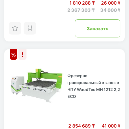
1 810 288 ₸
26 000 ¥
2 367 303 ₸
34 000 ¥
Заказать
Фрезерно-
гравировальный станок с
ЧПУ WoodTec MH 1212 2,2
ECO
2 854 689 ₸
41 000 ¥