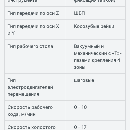
инструмента
фиксация гайкой)
Тип передачи по оси Z
ШВП
Тип передачи по оси X
Косозубые рейки
и Y
Тип рабочего стола
Вакуумный и
механический с «Т»-
пазами крепления 4
зоны
Тип
шаговые
электродвигателей
перемещения
Скорость рабочего
0 – 10
хода, м/мин
Скорость холостого
0 – 17