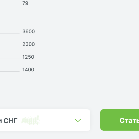
79
3600
2300
1250
1400
Стат
и СНГ