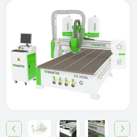
Отло
Срав