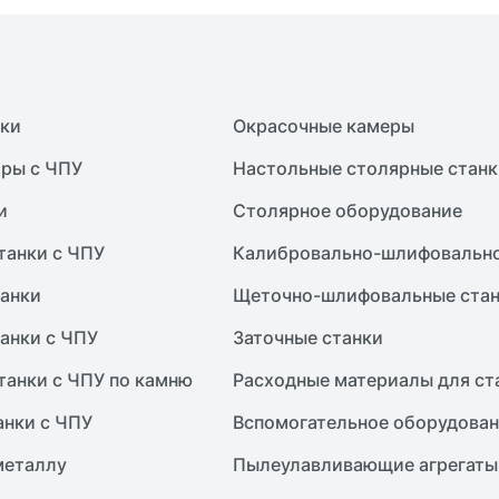
нки
Окрасочные камеры
ры с ЧПУ
Настольные столярные станк
и
Столярное оборудование
танки с ЧПУ
Калибровально-шлифовально
анки
Щеточно-шлифовальные ста
анки с ЧПУ
Заточные станки
танки с ЧПУ по камню
Расходные материалы для ст
анки с ЧПУ
Вспомогательное оборудова
металлу
Пылеулавливающие агрегаты