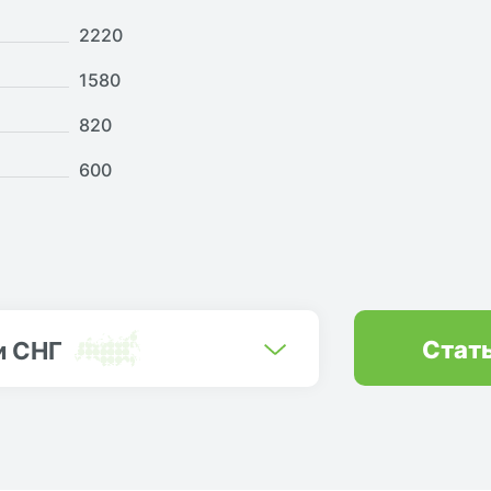
2220
1580
820
600
Стат
и СНГ