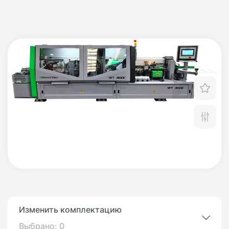
Отл
Сра
Изменить комплектацию
Выбрано:
0