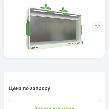
Отл
Цена по запросу
Запросить цену