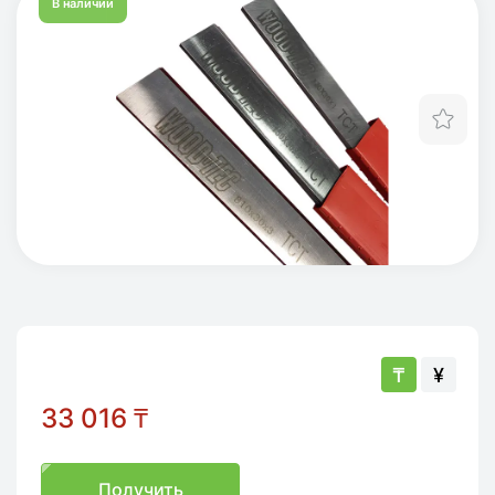
В наличии
Отл
₸
¥
33 016
₸
Получить